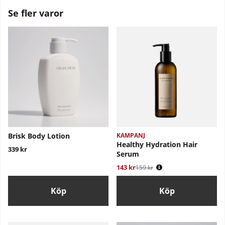
Se fler varor
Brisk Body Lotion
KAMPANJ
Healthy Hydration Hair
339 kr
Serum
143 kr
Ordinarie pris:
159 kr
Köp
Köp