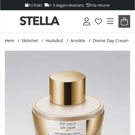
Fri frakt
1-3 dagars leverans
Fria returer
Var
Anta
.
Hem
Skönhet
Hudvård
Ansikte
Divine Day Cream
Produktbilder Divine Day Cream