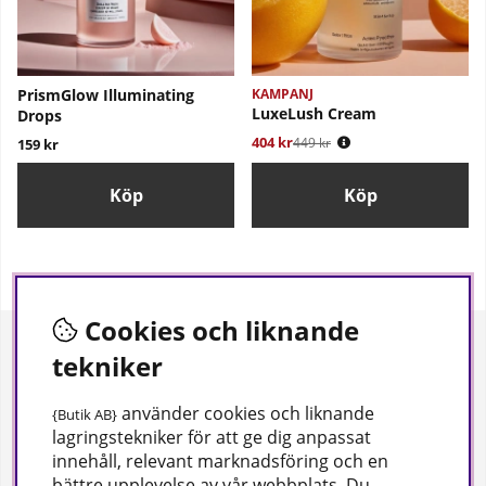
PrismGlow Illuminating
KAMPANJ
LuxeLush Cream
Drops
404 kr
Ordinarie pris:
449 kr
159 kr
Köp
Köp
Cookies och liknande
Information
Om oss
tekniker
Integritetspolicy
Om oss
använder cookies och liknande
{Butik AB}
Köpvillkor
Frågor och svar
lagringstekniker för att ge dig anpassat
innehåll, relevant marknadsföring och en
Kontaktformulär
Presentkort
bättre upplevelse av vår webbplats. Du