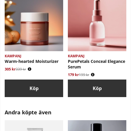
KAMPANJ
KAMPANJ
Warm-hearted Moisturizer
PurePetals Conceal Elegance
Serum
305 kr
Ordinarie pris:
339 kr
179 kr
Ordinarie pris:
199 kr
Köp
Köp
Andra köpte även