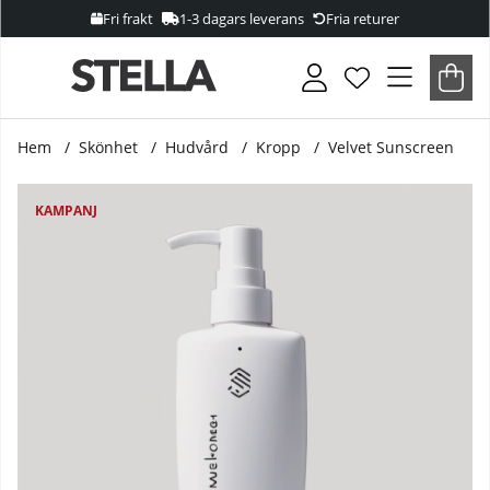
Fri frakt
1-3 dagars leverans
Fria returer
Var
Anta
.
Hem
Skönhet
Hudvård
Kropp
Velvet Sunscreen
Produktbilder Velvet Sunscreen
KAMPANJ