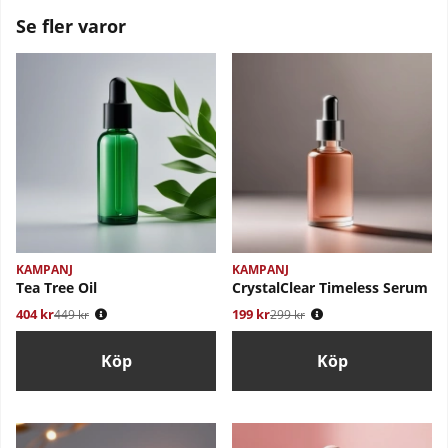
Se fler varor
KAMPANJ
KAMPANJ
Tea Tree Oil
CrystalClear Timeless Serum
404 kr
Ordinarie pris:
199 kr
Ordinarie pris:
449 kr
299 kr
Köp
Köp