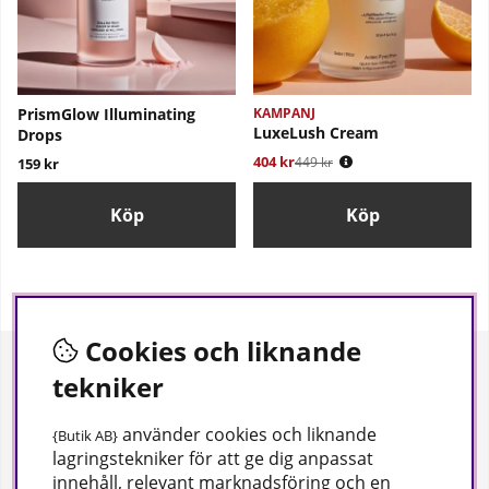
PrismGlow Illuminating
KAMPANJ
LuxeLush Cream
Drops
404 kr
Ordinarie pris:
449 kr
159 kr
Köp
Köp
Cookies och liknande
Information
Om oss
tekniker
Integritetspolicy
Om oss
använder cookies och liknande
{Butik AB}
Köpvillkor
Frågor och svar
lagringstekniker för att ge dig anpassat
innehåll, relevant marknadsföring och en